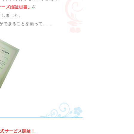
ナーズ婚証明書」
を
たしました。
ができることを願って……
正式サービス開始！